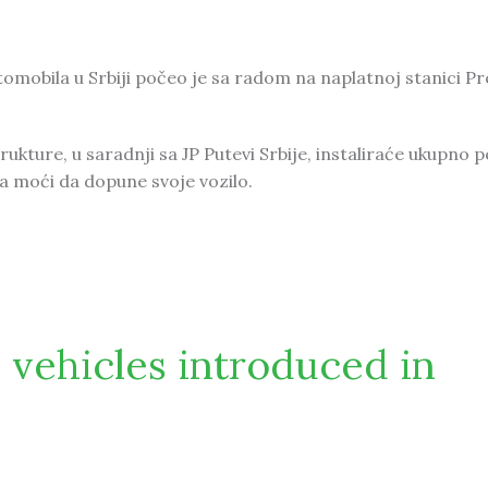
utomobila u Srbiji počeo je sa radom na naplatnoj stanici Pr
ukture, u saradnji sa JP Putevi Srbije, instaliraće ukupno p
a moći da dopune svoje vozilo.
 punjenje električnih auomobila
c vehicles introduced in