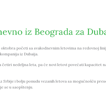
ield FDIs
nevno iz Beograda za Dub
 oktobra početi sa svakodnevnim letovima na redovnoj linij
-kompanija iz Dubaija.
četiri nedeljna leta, pa će novi letovi povećati kapacitet n
iz Srbije i bolju ponudu vezanih letova sa mogućnošću pre
 se u saopštenju.