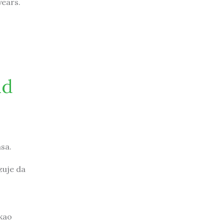
years.
ld
msa.
zuje da
 kao