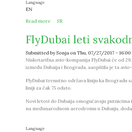
Language
EN
Read more
about Serbia first in world in greenf
SR
FlyDubai leti svakod
Submitted by
Sonja
on Thu, 07/27/2017 - 16:00
Niskotarifna avio-kompanija FlyDubai će od 29.
između Dubaija i Beograda, saopštila je ta avio
FlyDubai trenutno održava liniju ka Beogradu sa 
liniji za čak 75 odsto.
Novi letovi do Dubaija omogućavaju putnicima 
na međunarodnom aerodromu u Dubaiju, dodaje
Language