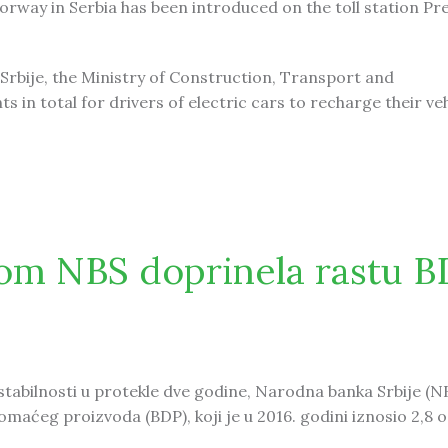
torway in Serbia has been introduced on the toll station Pr
Srbije, the Ministry of Construction, Transport and
ts in total for drivers of electric cars to recharge their veh
 introduced in Serbia
om NBS doprinela rastu B
stabilnosti u protekle dve godine, Narodna banka Srbije (NB
omaćeg proizvoda (BDP), koji je u 2016. godini iznosio 2,8 