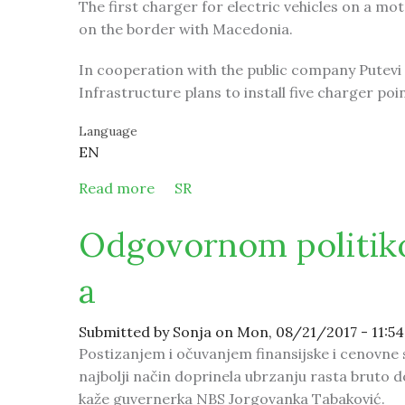
The first charger for electric vehicles on a mo
on the border with Macedonia.
In cooperation with the public company Putevi 
Infrastructure plans to install five charger poin
Language
EN
Read more
about Chargers for electric vehicles
SR
Odgovornom politik
a
Submitted by
Sonja
on Mon, 08/21/2017 - 11:54
Postizanjem i očuvanjem finansijske i cenovne 
najbolji način doprinela ubrzanju rasta bruto d
kaže guvernerka NBS Jorgovanka Tabaković.