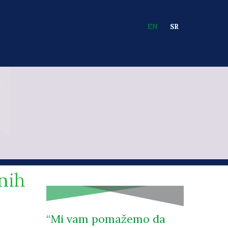
EN
SR
Languages
nih
Mi vam pomažemo da