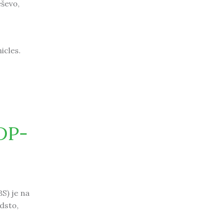
eševo,
icles.
DP-
S) je na
odsto,