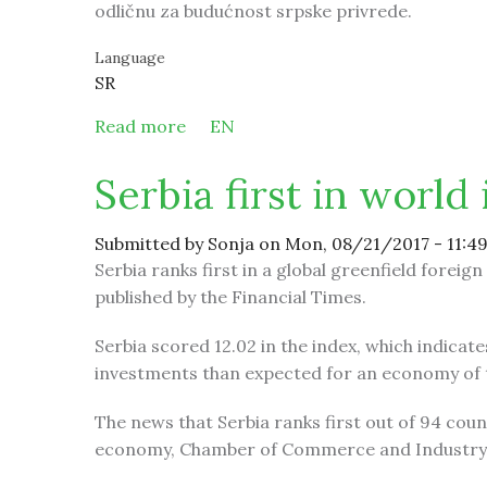
odličnu za budućnost srpske privrede.
Language
SR
Read more
about Srbija prva u svetu po direktn
EN
Serbia first in world
Submitted by
Sonja
on Mon, 08/21/2017 - 11:4
Serbia ranks first in a global greenfield forei
published by the Financial Times.
Serbia scored 12.02 in the index, which indicat
investments than expected for an economy of tha
The news that Serbia ranks first out of 94 count
economy, Chamber of Commerce and Industry o