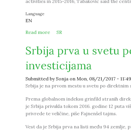
activities in 2015-2016, Tabakovic said the centr
Language
EN
Read more
about Responsible NBS policy cont
SR
Srbija prva u svetu p
investicijama
Submitted by
Sonja
on Mon, 08/21/2017 - 11:4
Srbija je na prvom mestu u svetu po direktnim s
Prema globalnom indeksu grinfild stranih direktn
je Srbija privukla tokom 2016. godine 12 puta vi
privrede te veličine, piše Fajnenšel tajms.
Vest da je Srbija prva na listi među 94 zemlje