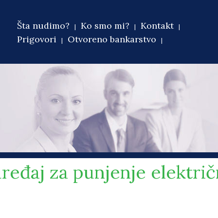
Šta nudimo?
Ko smo mi?
Kontakt
Main menu
Prigovori
Otvoreno bankarstvo
uređaj za punjenje električ