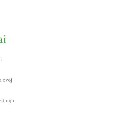
ai
i
a ovoj
sedanja