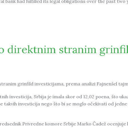
al bank had fulfilled its legal obligations over the past two 
ributed to GDP growth
o direktnim stranim grinfi
9
tranim grinfild investicijama, prema analizi Fajnenšel taj
ih investicija, Srbija je imala skor od 12,02 poena, što uka
še takvih investicija nego što bi se moglo očekivati od jedne
, predsednik Privredne komore Srbije Marko Čadež ocenjuje