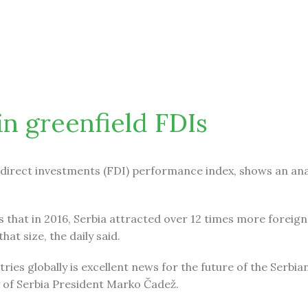
im stranim grinfild investicijama
 in greenfield FDIs
9
gn direct investments (FDI) performance index, shows an ana
es that in 2016, Serbia attracted over 12 times more foreign
t size, the daily said.
ries globally is excellent news for the future of the Serbia
f Serbia President Marko Čadež.