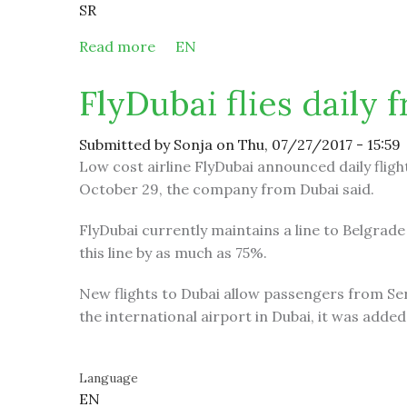
SR
Read more
about FlyDubai leti svakodnevno iz 
EN
FlyDubai flies daily
Submitted by
Sonja
on Thu, 07/27/2017 - 15:59
Low cost airline FlyDubai announced daily flig
October 29, the company from Dubai said.
FlyDubai currently maintains a line to Belgrade 
this line by as much as 75%.
New flights to Dubai allow passengers from Ser
the international airport in Dubai, it was added
Language
EN