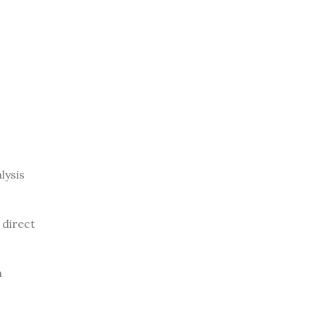
lysis
 direct
n