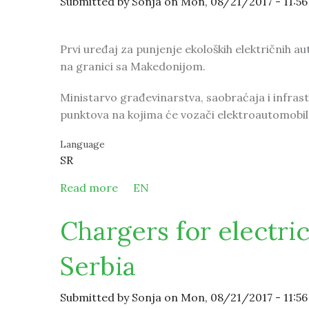
Submitted by
Sonja
on Mon, 08/21/2017 - 11:56
Prvi uređaj za punjenje ekoloških električnih a
na granici sa Makedonijom.
Ministarvo građevinarstva, saobraćaja i infrastr
punktova na kojima će vozači elektroautomobil
Language
SR
Read more
about U Srbiju stigao prvi uređaj za
EN
Chargers for electri
Serbia
Submitted by
Sonja
on Mon, 08/21/2017 - 11:56