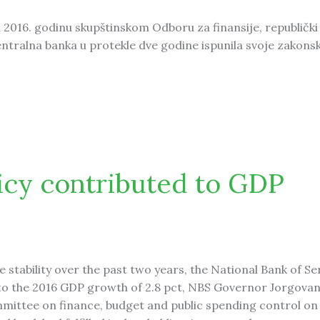
i 2016. godinu skupštinskom Odboru za finansije, republički
centralna banka u protekle dve godine ispunila svoje zakons
oprinela rastu BDP-a
icy contributed to GDP
e stability over the past two years, the National Bank of Se
 to the 2016 GDP growth of 2.8 pct, NBS Governor Jorgova
mittee on finance, budget and public spending control o