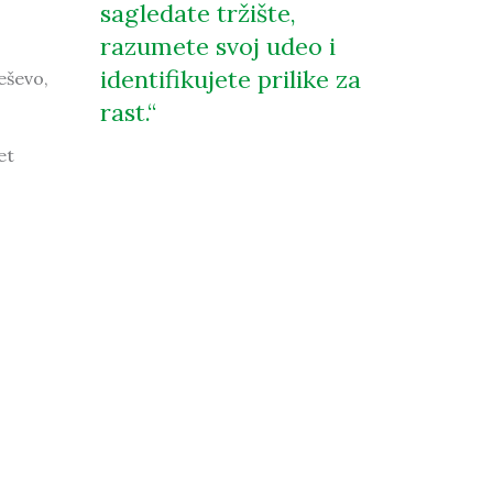
sagledate tržište,
razumete svoj udeo i
identifikujete prilike za
eševo,
rast.
et