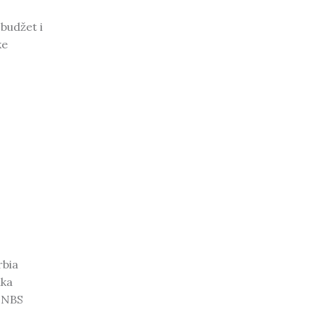
 budžet i
ke
rbia
nka
n NBS