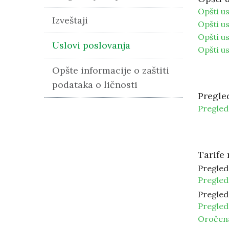
Opšti us
Izveštaji
Opšti us
Opšti us
Uslovi poslovanja
Opšti us
Opšte informacije o zaštiti
podataka o ličnosti
Pregle
Pregled
Tarife
Pregled
Pregled
Pregled 
Pregled 
Oročena 