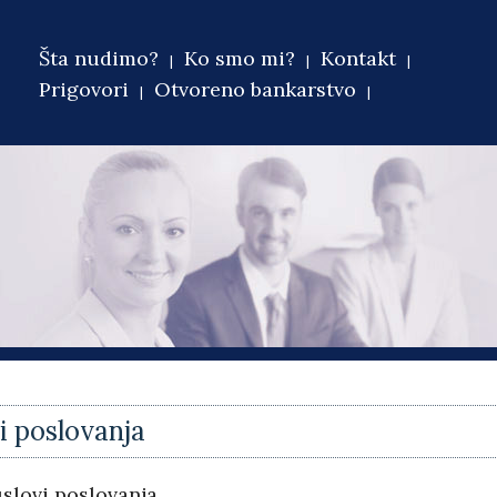
Šta nudimo?
Ko smo mi?
Kontakt
Main menu
Prigovori
Otvoreno bankarstvo
 are here
i poslovanja
uslovi poslovanja