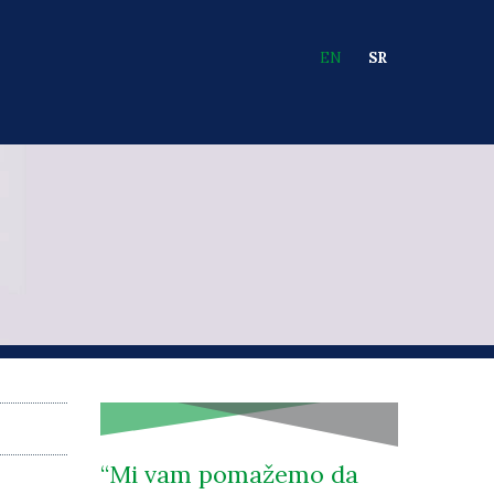
EN
SR
Languages
Mi vam pomažemo da