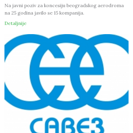
Na javni poziv za koncesiju beogradskog aerodroma
na 25 godina javilo se 15 kompanija.
Detaljnije