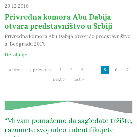
29.12.2016
Privredna komora Abu Dabija
otvara predstavništvo u Srbiji
Privredna komora Abu Dabija otvoriće predstavništvo
u Beogradu 2017.
Detaljnije
« first
‹ previous
1
2
3
4
5
6
7
Pages
next ›
last »
Mi vam pomažemo da sagledate tržište,
razumete svoj udeo i identifikujete